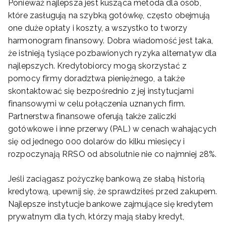
Ponieważ najlepsza jest kusząca metoda dla osób,
które zasługują na szybką gotówkę, często obejmują
one duże opłaty i koszty, a wszystko to tworzy
harmonogram finansowy. Dobra wiadomość jest taka,
że ​​istnieją tysiące pozbawionych ryzyka alternatyw dla
najlepszych. Kredytobiorcy mogą skorzystać z
pomocy firmy doradztwa pieniężnego, a także
skontaktować się bezpośrednio z jej instytucjami
finansowymi w celu połączenia uznanych firm.
Partnerstwa finansowe oferują także zaliczki
gotówkowe i inne przerwy (PAL) w cenach wahających
się od jednego 000 dolarów do kilku miesięcy i
rozpoczynają RRSO od absolutnie nie co najmniej 28%.
Jeśli zaciągasz pożyczkę bankową ze słabą historią
kredytową, upewnij się, że sprawdziłeś przed zakupem.
Najlepsze instytucje bankowe zajmujące się kredytem
prywatnym dla tych, którzy mają słaby kredyt,