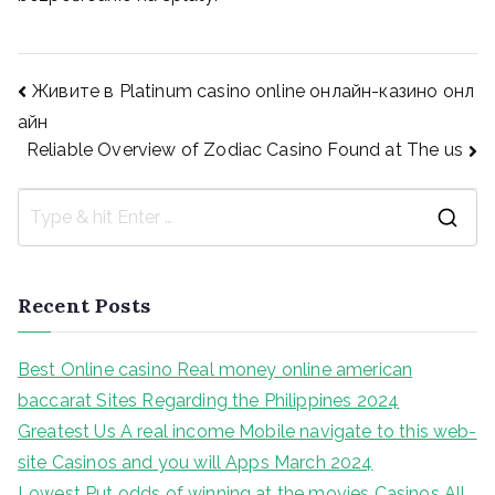
Post
Живите в Platinum casino online онлайн-казино онл
айн
Reliable Overview of Zodiac Casino Found at The us
navigation
S
e
a
Recent Posts
r
c
Best Online casino Real money online american
h
baccarat Sites Regarding the Philippines 2024
f
Greatest Us A real income Mobile navigate to this web-
o
site Casinos and you will Apps March 2024
r
Lowest Put odds of winning at the movies Casinos All