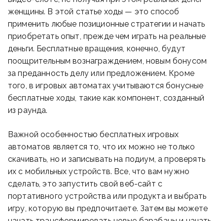
женщины. В этой статье ходы — это способ
применить любые позиционные стратегии и начать
приобретать опыт, прежде чем играть на реальные
деньги. Бесплатные вращения, конечно, будут
поощрительным вознаграждением, новым бонусом
за преданность делу или предложением. Кроме
того, в игровых автоматах учитываются бонусные
бесплатные ходы, такие как компонент, созданный
из раунда.
Важной особенностью бесплатных игровых
автоматов является то, что их можно не только
скачивать, но и записывать на подиум, а проверять
их с мобильных устройств. Все, что вам нужно
сделать, это запустить свой веб-сайт с
портативного устройства или продукта и выбрать
игру, которую вы предпочитаете. Затем вы можете
начать трансформировать новые барабаны и начать