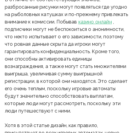
разбросанные рисунки могут появляться где угодно
на рыболовных катушках и по-прежнему привлекать
внимание к комиссии. Побывав
казино онлайн
,
подписчики могут не беспокоиться о анонимности,
что некто испытывает о его зависимости, поэтому
что ровная данные скрыта да игроки могут
гарантировать конфиденциальность. Кроме того,
они способны активировать единицы
вознаграждения, а также могут стать множителями
выигрыша, увеличивая сумму выигрышной
регистрации, в которой они находятся. Это сделает
его очень теплым, поскольку игровые автоматы
будут значительно способствовать выплатам,
которые люди могут рассмотреть, поскольку эти
люди путешествуют с ними.
Хотя в этой статье дизайн, как правило,
присутствует во всех игровых автоматах, новые