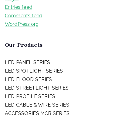
Entries feed
Comments feed
WordPress.org
Our Products
LED PANEL SERIES
LED SPOTLIGHT SERIES
LED FLOOD SERIES
LED STREETLIGHT SERIES
LED PROFILE SERIES
LED CABLE & WIRE SERIES
ACCESSORIES
MCB SERIES