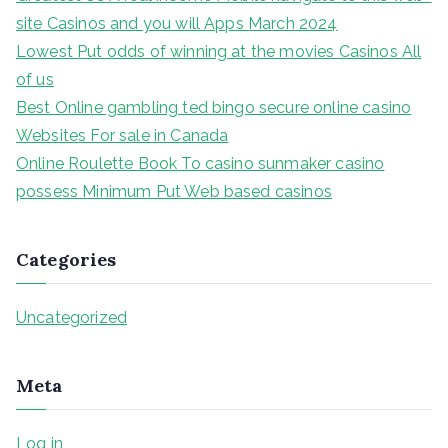
o
site Casinos and you will Apps March 2024
r
Lowest Put odds of winning at the movies Casinos All
:
of us
Best Online gambling ted bingo secure online casino
Websites For sale in Canada
Online Roulette Book To casino sunmaker casino
possess Minimum Put Web based casinos
Categories
Uncategorized
Meta
Log in